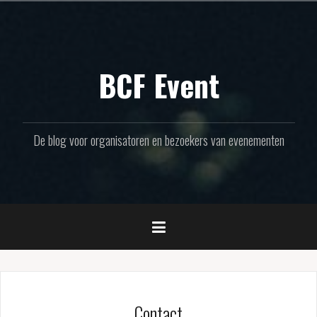
Naar
de
inhoud
springen
BCF Event
De blog voor organisatoren en bezoekers van evenementen
Contact