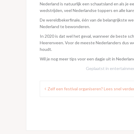
Nederland is natuurlijk een schaatsland en als je e
wedstrijden, veel Nederlandse toppers en alle kan
De wereldbekerfinale, één van de belangrijkste weds
Nederland te bewonderen.
In 2020 is dat wel het geval, wanneer de beste sc
Heerenveen. Voor de meeste Nederlanders dus wel e
houdt.
Wil je nog meer tips voor een dagje uit in Nederla
Geplaatst in
entertainme
Bericht
Zelf een festival organiseren? Lees snel verde
navigatie