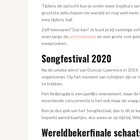
Tijdens de optocht kun je onder meer (replica’s 
grootste zeilschepen ter wereld en nog veel meer. 
mee tijdens Sail.
Zelf meevaren? Dat kan! Je kunt je bij sommige s
even langs de
jachtmakelaar
en een grote som geld
meepronken.
Songfestival 2020
Na de unieke winst van Duncan Lawrence in 2019, i
organiseren. Op het moment van schrijven zijn er n
te trekken.
Het liedjesgala is een jaarlijks evenement, maar de
moordende concurrentie is het ook maar de vraag
Ben je dus gek van het Songfestival, dan is dit je k
beperkt aantal kaartjes, dus wees er op tijd bij. Wi
Wereldbekerfinale schaa