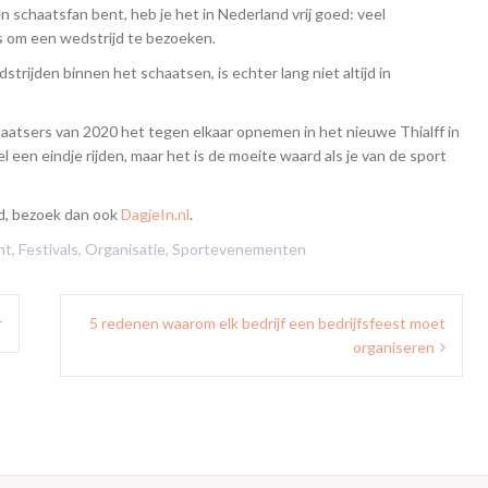
en schaatsfan bent, heb je het in Nederland vrij goed: veel
s om een wedstrijd te bezoeken.
trijden binnen het schaatsen, is echter lang niet altijd in
haatsers van 2020 het tegen elkaar opnemen in het nieuwe Thialff in
en eindje rijden, maar het is de moeite waard als je van de sport
nd, bezoek dan ook
DagjeIn.nl
.
nt
,
Festivals
,
Organisatie
,
Sportevenementen
r
5 redenen waarom elk bedrijf een bedrijfsfeest moet
organiseren