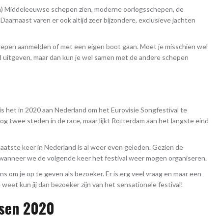
van) Middeleeuwse schepen zien, moderne oorlogsschepen, de
Daarnaast varen er ook altijd zeer bijzondere, exclusieve jachten
chepen aanmelden of met een eigen boot gaan. Moet je misschien wel
 uitgeven, maar dan kun je wel samen met de andere schepen
s het in 2020 aan Nederland om het Eurovisie Songfestival te
og twee steden in de race, maar lijkt Rotterdam aan het langste eind
 laatste keer in Nederland is al weer even geleden. Gezien de
 wanneer we de volgende keer het festival weer mogen organiseren.
ans om je op te geven als bezoeker. Er is erg veel vraag en maar een
e weet kun jij dan bezoeker zijn van het sensationele festival!
tsen 2020